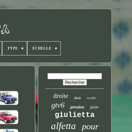
TYPE
ÉCHELLE
droite
droit
carello
gtv6
pression
paire
giulietta
alfetta
pour