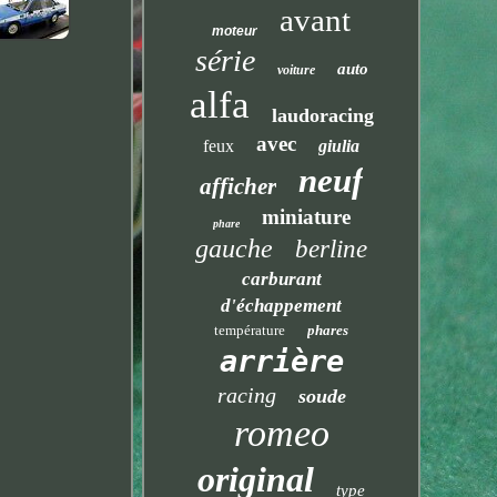
avant
moteur
série
auto
voiture
alfa
laudoracing
avec
feux
giulia
neuf
afficher
miniature
phare
gauche
berline
carburant
d'échappement
température
phares
arrière
racing
soude
romeo
original
type