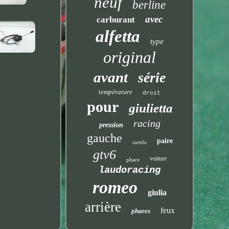
neuf
berline
avec
carburant
alfetta
type
original
avant
série
température
droit
pour
giulietta
racing
pression
gauche
paire
carello
gtv6
voiture
phare
laudoracing
romeo
giulia
arrière
feux
phares