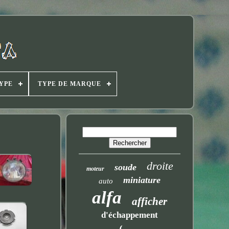
YPE
TYPE DE MARQUE
droite
soude
moteur
miniature
auto
alfa
afficher
d'échappement