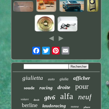
giulietta
afficher
giulia
auto
pour
droite
racing
soude
alfa
neuf
gtv6
voiture
droit
berline
laudoracing
moteur
phare