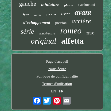
gauche
miniature
carburant
phares
avant
avec
type
paire
carello
arrière
d'échappement
pression
romeo
série
feux
température
original
alfetta
Page d'accueil
Nous écrire
Politique de confidentialité
Termes d'utilisation
EN
FR