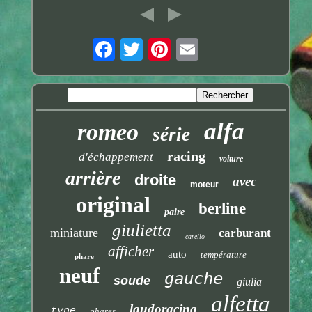
alfa
romeo
série
racing
d'échappement
voiture
arrière
droite
avec
moteur
original
berline
paire
giulietta
miniature
carburant
carello
afficher
auto
température
phare
neuf
gauche
soude
giulia
alfetta
laudoracing
type
phares