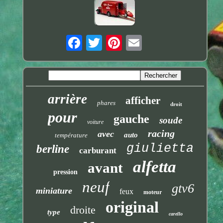
arrière
afficher
phares
droit
pour
gauche
soude
voiture
racing
avec
auto
température
giulietta
berline
carburant
alfetta
avant
pression
neuf
gtv6
miniature
feux
moteur
original
droite
type
carello