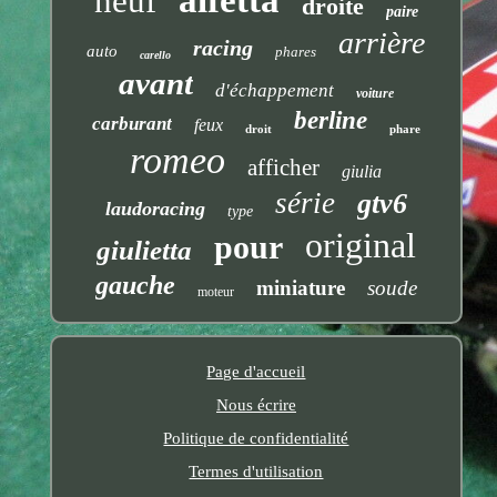
neuf
droite
paire
arrière
racing
auto
phares
carello
avant
d'échappement
voiture
berline
carburant
feux
droit
phare
romeo
afficher
giulia
série
gtv6
laudoracing
type
original
pour
giulietta
gauche
miniature
soude
moteur
Page d'accueil
Nous écrire
Politique de confidentialité
Termes d'utilisation