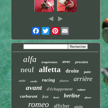
alfa
avec
pression
température
alfetta
neuf
droite
paire
arrière
racing
auto
phares
carello
avant
d'échappement
voiture
berline
carburant
feux
droit
phare
romeo
afficher
giulia