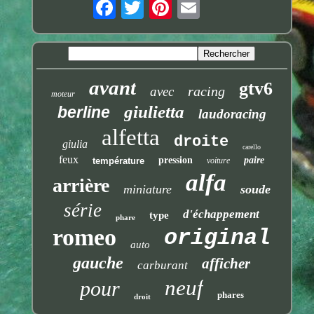
avant
gtv6
racing
avec
moteur
giulietta
berline
laudoracing
alfetta
droite
giulia
carello
feux
pression
paire
température
voiture
alfa
arrière
miniature
soude
série
d'échappement
type
phare
romeo
original
auto
gauche
afficher
carburant
neuf
pour
phares
droit