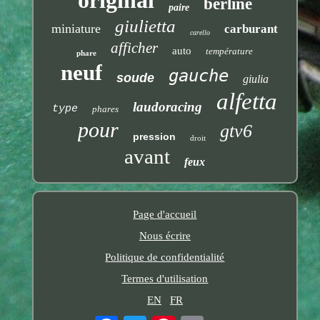
berline
paire
giulietta
miniature
carburant
carello
afficher
auto
température
phare
neuf
gauche
soude
giulia
alfetta
laudoracing
type
phares
pour
gtv6
pression
droit
avant
feux
Page d'accueil
Nous écrire
Politique de confidentialité
Termes d'utilisation
EN
FR