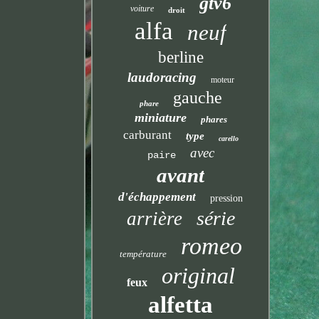
gtv6
voiture
droit
alfa
neuf
berline
laudoracing
moteur
gauche
phare
miniature
phares
carburant
type
carello
avec
paire
avant
d'échappement
pression
série
arrière
romeo
température
original
feux
alfetta