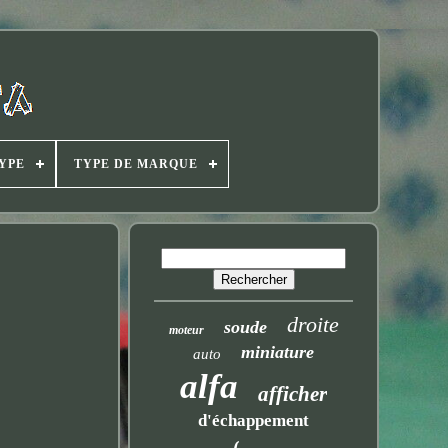
YPE
TYPE DE MARQUE
droite
soude
moteur
miniature
auto
alfa
afficher
d'échappement