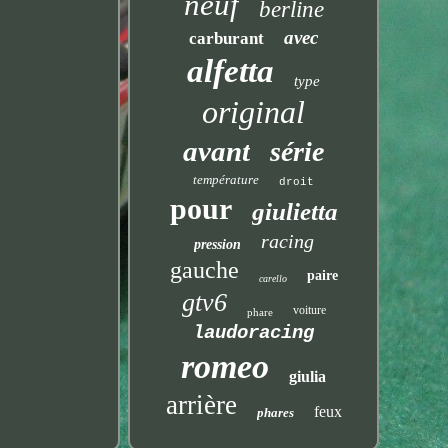
neuf
berline
avec
carburant
alfetta
type
original
avant
série
température
droit
pour
giulietta
racing
pression
gauche
paire
carello
gtv6
voiture
phare
laudoracing
romeo
giulia
arrière
feux
phares