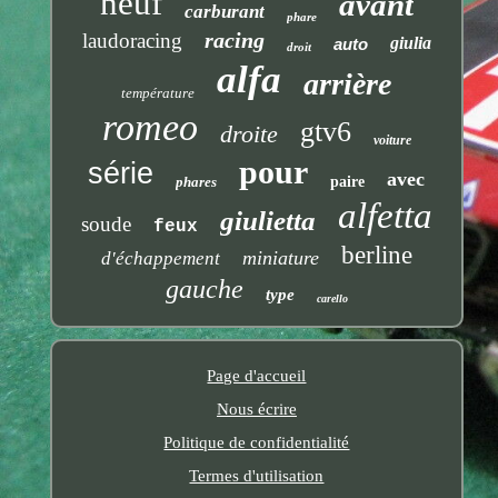
neuf
avant
carburant
phare
racing
laudoracing
giulia
auto
droit
alfa
arrière
température
romeo
gtv6
droite
voiture
pour
série
avec
phares
paire
alfetta
giulietta
soude
feux
berline
miniature
d'échappement
gauche
type
carello
Page d'accueil
Nous écrire
Politique de confidentialité
Termes d'utilisation