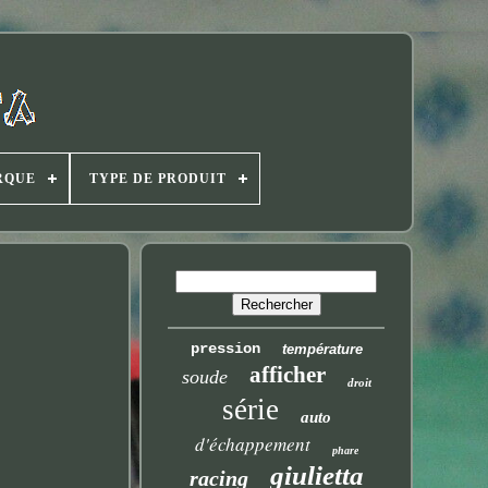
RQUE
TYPE DE PRODUIT
pression
température
afficher
soude
droit
série
auto
d'échappement
phare
giulietta
racing