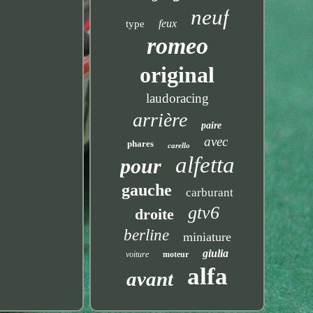
neuf
feux
type
romeo
original
laudoracing
arrière
paire
avec
phares
carello
alfetta
pour
gauche
carburant
gtv6
droite
berline
miniature
giulia
voiture
moteur
alfa
avant