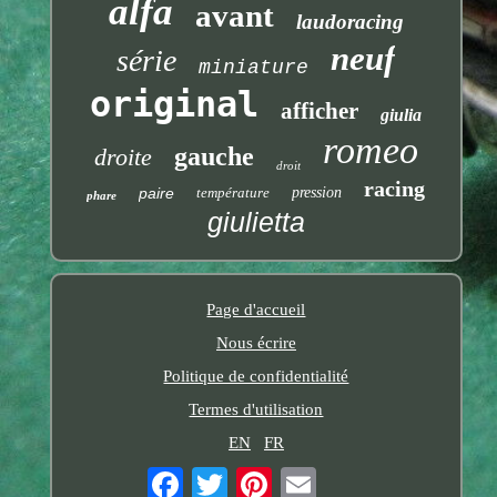
alfa
avant
laudoracing
neuf
série
miniature
original
afficher
giulia
romeo
gauche
droite
droit
racing
paire
température
pression
phare
giulietta
Page d'accueil
Nous écrire
Politique de confidentialité
Termes d'utilisation
EN
FR