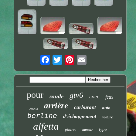
pour
gtv6
soude
avec
feux
arrière
carburant
auto
carello
berline
d'échappement
voiture
alfetta
type
phares
moteur