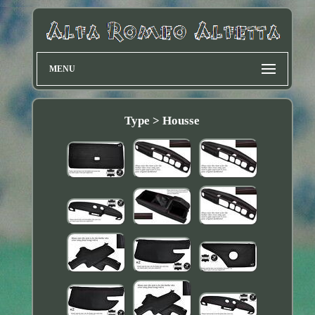
MENU
Type > Housse