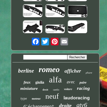
romeo
berline
afficher
phare
alfa
avec
feux
giulia
paire
racing
miniature
voiture
droit
carello
neuf
laudoracing
type
moteur
gtv6
droite
d'échappement