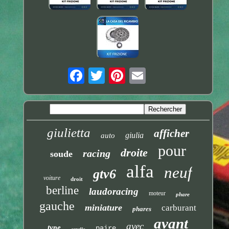
giulietta
afficher
giulia
auto
pour
droite
racing
soude
alfa
neuf
gtv6
voiture
droit
berline
laudoracing
moteur
phare
gauche
miniature
carburant
phares
avant
avec
type
paire