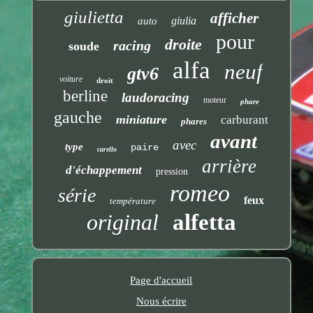
giulietta
afficher
giulia
auto
pour
droite
racing
soude
alfa
neuf
gtv6
voiture
droit
berline
laudoracing
moteur
phare
gauche
miniature
carburant
phares
avant
avec
type
paire
carello
arrière
d'échappement
pression
romeo
série
feux
température
original
alfetta
Page d'accueil
Nous écrire