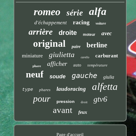
alfa
romeo
série
racing
d'échappement
voiture
arrière
droite
avec
moteur
original
berline
paire
giulietta
miniature
carburant
carello
afficher
auto
température
phare
neuf
gauche
soude
giulia
alfetta
laudoracing
type
phares
pour
gtv6
pression
droit
avant
feux
Page d'accueil