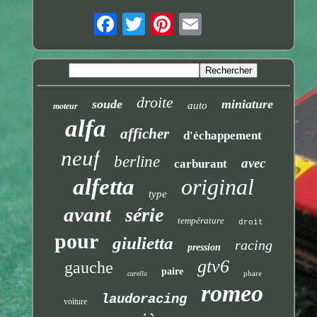
droite
soude
miniature
auto
moteur
alfa
afficher
d'échappement
neuf
berline
avec
carburant
alfetta
original
type
avant
série
température
droit
pour
giulietta
racing
pression
gtv6
gauche
paire
phare
carello
romeo
laudoracing
voiture