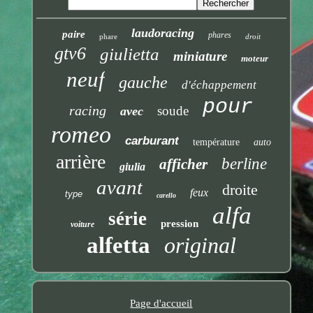
laudoracing
paire
phares
phare
droit
gtv6
giulietta
miniature
moteur
neuf
gauche
d'échappement
pour
racing
soude
avec
romeo
carburant
température
auto
arrière
berline
afficher
giulia
avant
droite
feux
type
carello
alfa
série
pression
voiture
alfetta
original
Page d'accueil