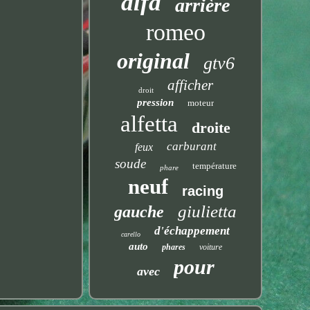
alfa
arrière
romeo
original
gtv6
afficher
droit
pression
moteur
alfetta
droite
carburant
feux
soude
température
phare
neuf
racing
giulietta
gauche
d'échappement
carello
auto
phares
voiture
pour
avec