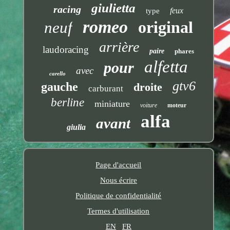
giulietta
racing
feux
type
romeo
original
neuf
arrière
laudoracing
paire
phares
alfetta
pour
avec
carello
gtv6
gauche
droite
carburant
berline
miniature
voiture
moteur
alfa
avant
giulia
Page d'accueil
Nous écrire
Politique de confidentialité
Termes d'utilisation
EN
FR