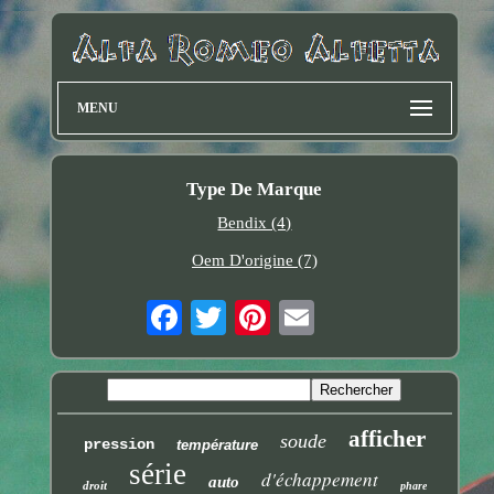
MENU
Type De Marque
Bendix (4)
Oem D'origine (7)
afficher
soude
pression
température
série
d'échappement
auto
droit
phare