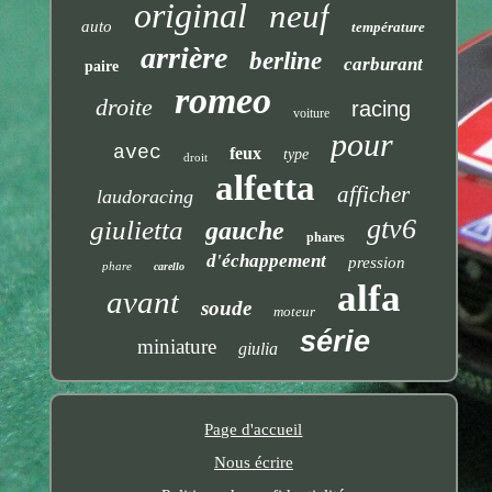
original
neuf
auto
température
arrière
berline
carburant
paire
romeo
droite
racing
voiture
pour
avec
feux
type
droit
alfetta
afficher
laudoracing
gtv6
giulietta
gauche
phares
d'échappement
pression
phare
carello
alfa
avant
soude
moteur
série
miniature
giulia
Page d'accueil
Nous écrire