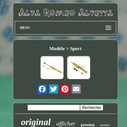
MENU
Modèle > Sport
original
afficher
pression
moteur