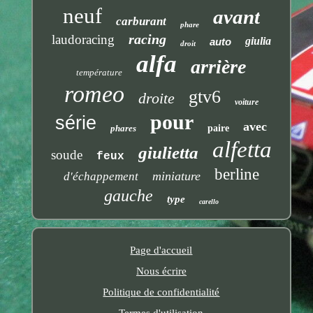
neuf
avant
carburant
phare
racing
laudoracing
giulia
auto
droit
alfa
arrière
température
romeo
gtv6
droite
voiture
pour
série
avec
phares
paire
alfetta
giulietta
soude
feux
berline
miniature
d'échappement
gauche
type
carello
Page d'accueil
Nous écrire
Politique de confidentialité
Termes d'utilisation