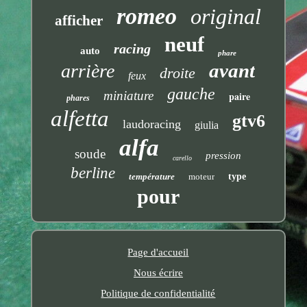
romeo
original
afficher
neuf
racing
auto
phare
avant
arrière
droite
feux
gauche
miniature
paire
phares
alfetta
gtv6
laudoracing
giulia
alfa
soude
pression
carello
berline
température
moteur
type
pour
Page d'accueil
Nous écrire
Politique de confidentialité